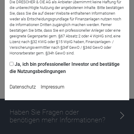
Die DRESCHER & CIE AG als Anbieter übernimmt keine Haftung für
die unberechtigte Nutzung der angebotenen Inhalte. Bitte bestätigen
Sie, dass Sie die auf dieser Website enthaltenen Informationen
Zurück
weder als Entscheidungsgrundlage für Finanzanlagen nutzen noch
die Informationen Dritten zugänglich machen werden. Ferner
bestätigen Sie bitte, dass Sie ein professioneller Anleger oder eine
geeignete Gegenpartei gem. §67 Absatz 2 oder 4 WpHG sind, eine
Lizenz nach §32 KWG oder §15 WpIG haben, Finanzanlagen- /
Versicherungsvermittler nach §34f GewO / §34d GewO oder
Honorarberater gem. §34h GewO sind.
Ja, ich bin professioneller Investor und bestätige
die Nutzungsbedingungen
Datenschutz
Impressum
Haben Sie Fragen oder
benötigen mehr Informationen?