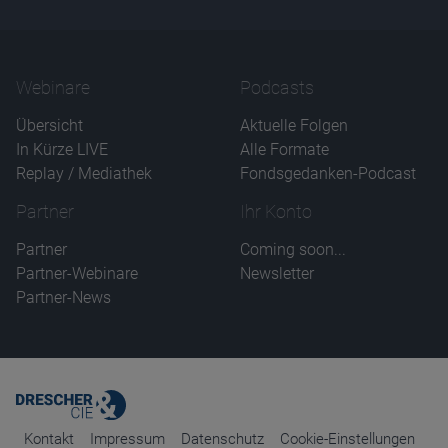
Name
CPref
Anbieter
D&C
Zweck
Webinare
Podcasts
Ablauf
1 Jahr
Übersicht
Aktuelle Folgen
In Kürze LIVE
Alle Formate
Replay / Mediathek
Fondsgedanken-Podcast
Partner
Ihr Konto
Partner
Coming soon...
Partner-Webinare
Newsletter
Partner-News
Kontakt
Impressum
Datenschutz
Cookie-Einstellungen