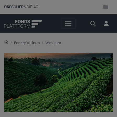
DRESCHER
& CIE AG
Suche
Fondsplattform
Webinare