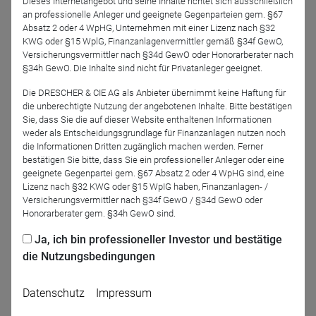
Dieses Internetangebot und seine Inhalte richtet sich ausschließlich
Fonds wurde 2014 nach der globalen Finanzkrise
an professionelle Anleger und geeignete Gegenparteien gem. §67
aufgelegt, als viele Anleger Risiko umgehen wollten. Der
Absatz 2 oder 4 WpHG, Unternehmen mit einer Lizenz nach §32
Wunsch nach Wachstum bei geringer Volatilität war groß
KWG oder §15 WplG, Finanzanlagenvermittler gemäß §34f GewO,
und hält bis heute an. Die Zinsen sind zurück – wie wirkt
Versicherungsvermittler nach §34d GewO oder Honorarberater nach
§34h GewO. Die Inhalte sind nicht für Privatanleger geeignet.
sich das auf unsere Multi Asset Strategien aus und welche
Perspektive bietet das unseren Investoren. Erfahren Sie
Die DRESCHER & CIE AG als Anbieter übernimmt keine Haftung für
mehr dazu, in unserem März Webinar.
die unberechtigte Nutzung der angebotenen Inhalte. Bitte bestätigen
Sie, dass Sie die auf dieser Website enthaltenen Informationen
weder als Entscheidungsgrundlage für Finanzanlagen nutzen noch
die Informationen Dritten zugänglich machen werden. Ferner
bestätigen Sie bitte, dass Sie ein professioneller Anleger oder eine
Jetzt für das Partner-Webinar anmelden
geeignete Gegenpartei gem. §67 Absatz 2 oder 4 WpHG sind, eine
Lizenz nach §32 KWG oder §15 WpIG haben, Finanzanlagen- /
Versicherungsvermittler nach §34f GewO / §34d GewO oder
Honorarberater gem. §34h GewO sind.
Zurück
Ja, ich bin professioneller Investor und bestätige
die Nutzungsbedingungen
Datenschutz
Impressum