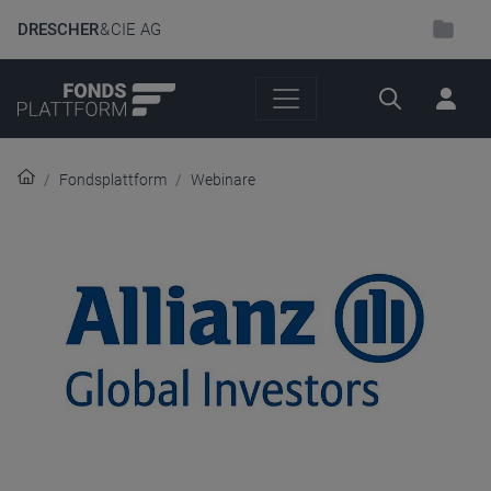
DRESCHER
& CIE AG
Suche
Fondsplattform
Webinare