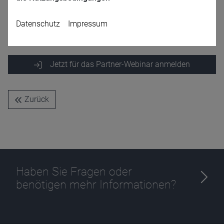
Allianz Global Investors
GmbH
Datenschutz
Impressum
Jetzt für das Partner-Webinar anmelden
Zurück
Name
CPref
Anbieter
D&C
Zweck
Ablauf
1 Jahr
Haben Sie Fragen oder
benötigen mehr Informationen?