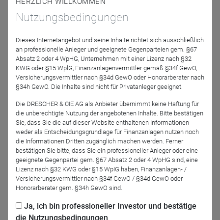
HERZLICH WILLKOMMEN
Jahre die globale Multi Asset Expertise
von Allianz Global
Nutzungsbedingungen
Investors unter Beweis stellen. Besonders der
"DMAS 75" (5
Sterne bei Morningstar*
–
WKN: A117VR
) – wie er auch
Dieses Internetangebot und seine Inhalte richtet sich ausschließlich
von zahlreichen Kooperationspartnern abgekürzt wird -
an professionelle Anleger und geeignete Gegenparteien gem. §67
zählt zu den
besten Fonds der europäischen
Absatz 2 oder 4 WpHG, Unternehmen mit einer Lizenz nach §32
KWG oder §15 WplG, Finanzanlagenvermittler gemäß §34f GewO,
Vergleichsgruppe
.
Versicherungsvermittler nach §34d GewO oder Honorarberater nach
§34h GewO. Die Inhalte sind nicht für Privatanleger geeignet.
In der Online-Konferenz am 06.03.2024 um 11:00 Uhr gibt
Ihnen Fondsmanager Marcus Stahlhacke einen Rückblick
Die DRESCHER & CIE AG als Anbieter übernimmt keine Haftung für
auf das vergangene Jahr, wagt einen Ausblick in die
die unberechtigte Nutzung der angebotenen Inhalte. Bitte bestätigen
Sie, dass Sie die auf dieser Website enthaltenen Informationen
Zukunft und zeigt, wie man mit einem Quantamental-
weder als Entscheidungsgrundlage für Finanzanlagen nutzen noch
Ansatz ein erfolgreiches Multi-Asset Portfolio managen
die Informationen Dritten zugänglich machen werden. Ferner
kann.
bestätigen Sie bitte, dass Sie ein professioneller Anleger oder eine
geeignete Gegenpartei gem. §67 Absatz 2 oder 4 WpHG sind, eine
Lizenz nach §32 KWG oder §15 WpIG haben, Finanzanlagen- /
Referenten
Versicherungsvermittler nach §34f GewO / §34d GewO oder
Honorarberater gem. §34h GewO sind.
Ja, ich bin professioneller Investor und bestätige
Marcus Stahlhacke
die Nutzungsbedingungen