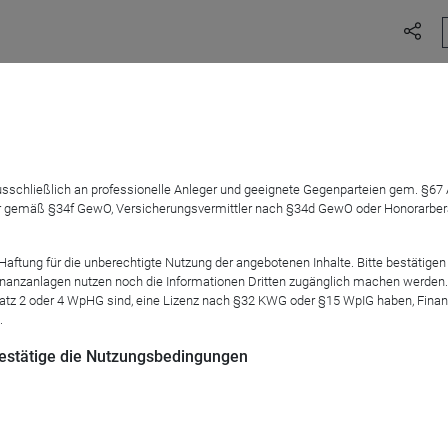
Kubik­kilometer Wasser pro Jahr. Zum Vergleich: Der Boden­see f
lücke so groß wie 30-mal der Bodensee. Diese Wasserlücke kann 
 ausschließlich an professionelle Anleger und geeignete Gegenparteien gem. §6
hutz verkleinert werden. Das erfordert Investitionen in den Was
 gemäß §34f GewO, Versicherungsvermittler nach §34d GewO oder Honorarberate
chnologie, Wasserversorgung und Wasserschutz im Speziellen. 
zufolge ein hohes Wachstum von etwa vier bis sechs Prozent p
tung für die unberechtigte Nutzung der angebotenen Inhalte. Bitte bestätigen 
ftswachstum von zirka zwei bis drei Prozent.
anzanlagen nutzen noch die Informationen Dritten zugänglich machen werden. Fe
atz 2 oder 4 WpHG sind, eine Lizenz nach §32 KWG oder §15 WpIG haben, Finan
.
Fund Sustainable Global Water
, erläutert im Webinar am
14. Mä
d äußert sich zu den Chancen des Investmentthemas Wasser.
 bestätige die Nutzungsbedingungen
 von rund 40 Minuten. Als Moderator wird Karsten Marzinzik, Co
agement International S.A., fungieren.