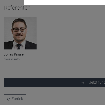
Referenten
Name
CPref
Anbieter
D&C
Zweck
Ablauf
1 Jahr
Jonas Knüsel
Swisscanto
Jetzt für
Zurück