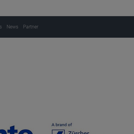
s
News
Partner