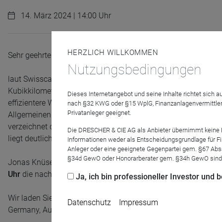
14. März 2024 | 14:00 Uhr
HERZLICH WILLKOMMEN
Sehr geehrte Damen und Herren,
Nutzungsbedingungen
laut Swisscanto-Schätzungen fehlen per 2050 weltweit 1.500 
Kubik­kilometer Wasser. Das heißt, es droht uns eine Wasser­
Dieses Internetangebot und seine Inhalte richtet sich
effizientere Wassernutzung sowie einen wirksameren Wassersc
nach §32 KWG oder §15 WplG, Finanzanlagenvermittler
Privatanleger geeignet.
Allgemeinen und in dessen drei Investitionsthemen Wasserte
verzeichnet der Wassersektor als Ganzes unseren Prognosen 
Die DRESCHER & CIE AG als Anbieter übernimmt keine Haf
liegt deutlich über dem durchschnittlichen globalen Wirtscha
Informationen weder als Entscheidungsgrundlage für Fin
Anleger oder eine geeignete Gegenpartei gem. §67 Abs
§34d GewO oder Honorarberater gem. §34h GewO sind
Jonas Knüsel, Portfoliomanager des
Swisscanto (LU) Equity 
Uhr
die nachhaltige Anlagestrategie unserer Fondslösung un
Ja, ich bin professioneller Investor und
Wir laden Sie herzlich ein zu diesem Webinar mit einer Dauer
Datenschutz
Impressum
Germany, Austria and Liechtenstein bei Swisscanto Asset Man