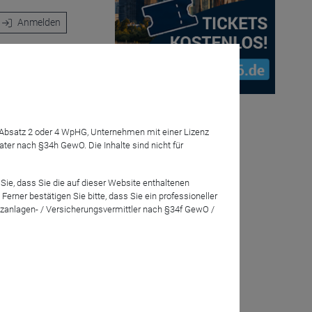
Anmelden
asst rund 50
nur durch eine
7 Absatz 2 oder 4 WpHG, Unternehmen mit einer Lizenz
sersektor im
r nach §34h GewO. Die Inhalte sind nicht für
Entsprechend
ro Jahr und
Sie, dass Sie die auf dieser Website enthaltenen
rner bestätigen Sie bitte, dass Sie ein professioneller
zanlagen- / Versicherungsvermittler nach §34f GewO /
rz um 14.00
untry Head