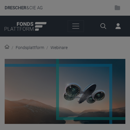
DRESCHER
& CIE AG
Suche
Fondsplattform
Webinare