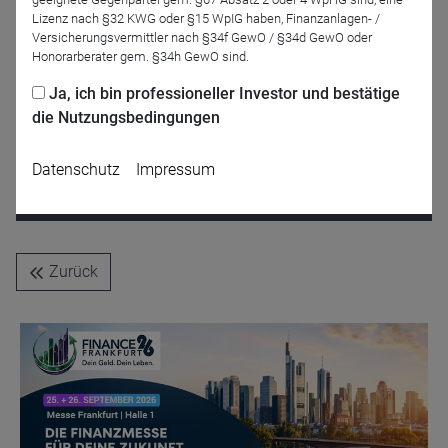
Lizenz nach §32 KWG oder §15 WpIG haben, Finanzanlagen- /
Versicherungsvermittler nach §34f GewO / §34d GewO oder
Honorarberater gem. §34h GewO sind.
Flavio Carpenzano
Matthias Mohr
Ja, ich bin professioneller Investor und bestätige
Capital Group
Capital Group
die Nutzungsbedingungen
Datenschutz
Impressum
Jetzt für das Partner-Webinar anmelden
Zurück
Name
CPref
Anbieter
D&C
Zweck
Ablauf
1 Jahr