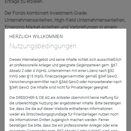
Erträge zu erzielen.
Der Fonds kombiniert Investment-Grade-
Unternehmensanleihen, High-Yield Unternehmensanleihen,
Emerging-Market-Anleihen und Verbriefungen in einem
einzigen Portfolio und ist so konzipiert, dass er ein hohes
HERZLICH WILLKOMMEN
Maß an laufenden Erträgen und Kapitalzuwachs bietet.
Nutzungsbedingungen
Erfahren Sie in unserem März Webinar mehr über Capital
Groups sektorübergreifenden Ansatz und warum unser
Dieses Internetangebot und seine Inhalte richtet sich ausschließlich
an professionelle Anleger und geeignete Gegenparteien gem. §67
neuer Anleihenfonds, mit seiner Mischung aus qualitativ
Absatz 2 oder 4 WpHG, Unternehmen mit einer Lizenz nach §32
hochwertigen und renditestärkeren Vermögenswerten, im
KWG oder §15 WplG, Finanzanlagenvermittler gemäß §34f GewO,
aktuellen Marktumfeld besonders attraktiv ist.
Versicherungsvermittler nach §34d GewO oder Honorarberater nach
§34h GewO. Die Inhalte sind nicht für Privatanleger geeignet.
Referenten
Die DRESCHER & CIE AG als Anbieter übernimmt keine Haftung für
die unberechtigte Nutzung der angebotenen Inhalte. Bitte bestätigen
Sie, dass Sie die auf dieser Website enthaltenen Informationen
weder als Entscheidungsgrundlage für Finanzanlagen nutzen noch
die Informationen Dritten zugänglich machen werden. Ferner
bestätigen Sie bitte, dass Sie ein professioneller Anleger oder eine
geeignete Gegenpartei gem. §67 Absatz 2 oder 4 WpHG sind, eine