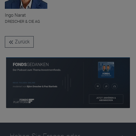
Ingo Narat
Name
CPref
DRESCHER & CIE AG
Anbieter
D&C
Zweck
Ablauf
1 Jahr
Zurück