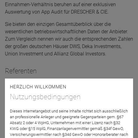
Einnahmen-Verhältnis beruhen auf einer exklusiven
Auswertung von App Audit für DRESCHER & CIE.
Sie bieten den einzigen Gesamtüberblick über die
wesentlichen betriebswirtschaftlichen Daten der Anbieter.
Zum Vergleich nennen wir auch die entsprechenden Zahlen
der großen deutschen Häuser DWS, Deka Investments,
Union Investment und Allianz Global Investors.
Referenten
HERZLICH WILLKOMMEN
Nutzungsbedingungen
Dieses Internetangebot und seine Inhalte richtet sich ausschließlich
an professionelle Anleger und geeignete Gegenparteien gem. §67
Absatz 2 oder 4 WpHG, Unternehmen mit einer Lizenz nach §32
KWG oder §15 WplG, Finanzanlagenvermittler gemäß §34f GewO,
Jürgen App
Dr. Utz Helmuth
Versicherungsvermittler nach §34d GewO oder Honorarberater nach