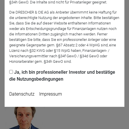
App Audit GmbH
PwC Strategy&
§34h GewO. Die Inhalte sind nicht für Privatanleger geeignet.
(Germany) GmbH
Die DRESCHER & CIE AG als Anbieter übernimmt keine Haftung für
die unberechtigte Nutzung der angebotenen Inhalte. Bitte bestätigen
Sie, dass Sie die auf dieser Website enthaltenen Informationen
weder als Entscheidungsgrundlage für Finanzanlagen nutzen noch
die Informationen Dritten zugänglich machen werden. Ferner
bestätigen Sie bitte, dass Sie ein professioneller Anleger oder eine
geeignete Gegenpartei gem. §67 Absatz 2 oder 4 WpHG sind, eine
Lizenz nach §32 KWG oder §15 WpIG haben, Finanzanlagen- /
Versicherungsvermittler nach §34f GewO / §34d GewO oder
Honorarberater gem. §34h GewO sind.
Dr. Christian Funke
Source For Alpha AG
Ja, ich bin professioneller Investor und bestätige
die Nutzungsbedingungen
Moderation
Datenschutz
Impressum