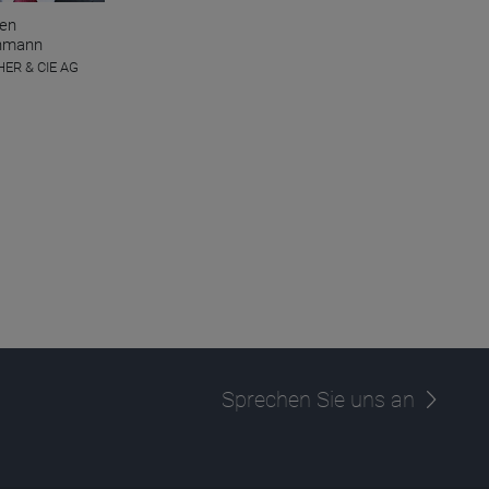
ten
hmann
ER & CIE AG
Sprechen Sie uns an