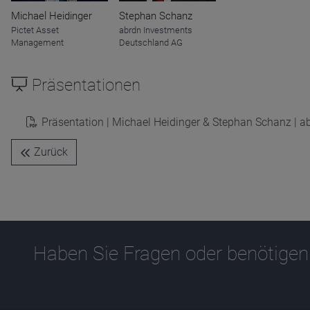
Name
CPref
Michael Heidinger
Stephan Schanz
Anbieter
D&C
Pictet Asset
abrdn Investments
Zweck
Management
Deutschland AG
Ablauf
1 Jahr
Präsentationen
Präsentation | Michael Heidinger & Stephan Schanz | 
Zurück
Haben Sie Fragen oder benötigen