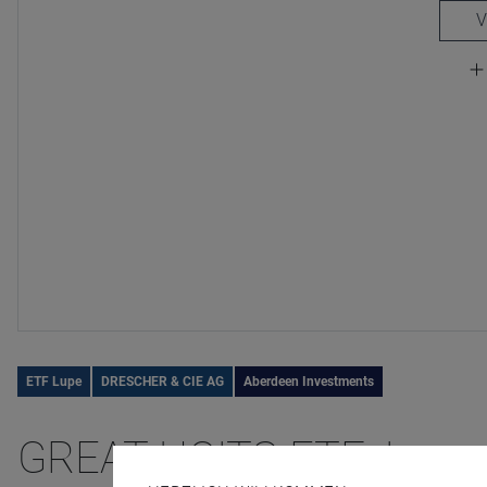
ETF Lupe
DRESCHER & CIE AG
Aberdeen Investments
GREAT UCITS ETF: Immob