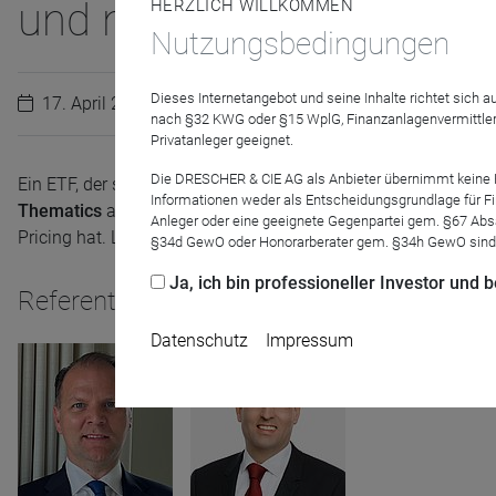
und nicht, wo sie sind
HERZLICH WILLKOMMEN
Nutzungsbedingungen
Dieses Internetangebot und seine Inhalte richtet sich
17. April 2023
nach §32 KWG oder §15 WplG, Finanzanlagenvermittler
Privatanleger geeignet.
Die DRESCHER & CIE AG als Anbieter übernimmt keine Haf
Ein ETF, der sich selbst toll (great) findet. Wer ansagt, muss au
Informationen weder als Entscheidungsgrundlage für Fin
Thematics
aus dem Hause abrdn. Ein sogennanter
aktiver ET
Anleger oder eine geeignete Gegenpartei gem. §67 Abs
Pricing hat. Lassen Sie uns gemeinsam einen Blick darauf wer
§34d GewO oder Honorarberater gem. §34h GewO sind
Ja, ich bin professioneller Investor und
Referenten
Datenschutz
Impressum