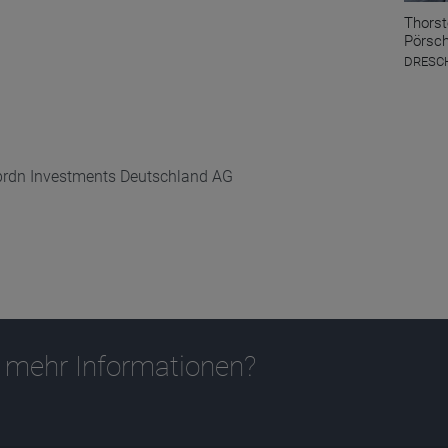
Thors
Pörsc
DRESCH
abrdn Investments Deutschland AG
 mehr Informationen?