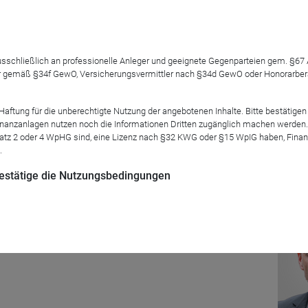
 ausschließlich an professionelle Anleger und geeignete Gegenparteien gem. §6
 gemäß §34f GewO, Versicherungsvermittler nach §34d GewO oder Honorarberate
tung für die unberechtigte Nutzung der angebotenen Inhalte. Bitte bestätigen 
ch liefern. OK - kleiner Scherz. Es steht für
Global Real Estate A
anzanlagen nutzen noch die Informationen Dritten zugänglich machen werden. Fe
F
, der kommende Immobilientrends abbildet und dafür ein sehr 
atz 2 oder 4 WpHG sind, eine Lizenz nach §32 KWG oder §15 WpIG haben, Finan
fen, wie toll
GREAT
denn nun so ist.
.
 bestätige die Nutzungsbedingungen
Mod