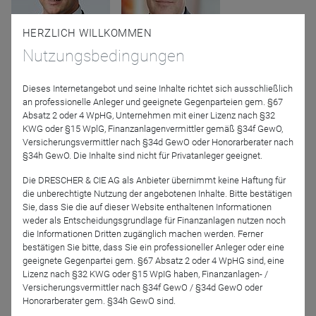
HERZLICH WILLKOMMEN
Nutzungsbedingungen
Felix Gode
Harald Sporleder
Fonds-Advisor des Alpha
Lingohr Asset
Star Aktienfonds
Management GmbH
Dieses Internetangebot und seine Inhalte richtet sich ausschließlich
an professionelle Anleger und geeignete Gegenparteien gem. §67
Absatz 2 oder 4 WpHG, Unternehmen mit einer Lizenz nach §32
KWG oder §15 WplG, Finanzanlagenvermittler gemäß §34f GewO,
Versicherungsvermittler nach §34d GewO oder Honorarberater nach
§34h GewO. Die Inhalte sind nicht für Privatanleger geeignet.
Die DRESCHER & CIE AG als Anbieter übernimmt keine Haftung für
die unberechtigte Nutzung der angebotenen Inhalte. Bitte bestätigen
Sie, dass Sie die auf dieser Website enthaltenen Informationen
weder als Entscheidungsgrundlage für Finanzanlagen nutzen noch
Felix Schleicher
Maximilian Zander
die Informationen Dritten zugänglich machen werden. Ferner
MMT Value Fonds
Value Intelligence
bestätigen Sie bitte, dass Sie ein professioneller Anleger oder eine
Advisors GmbH
geeignete Gegenpartei gem. §67 Absatz 2 oder 4 WpHG sind, eine
Lizenz nach §32 KWG oder §15 WpIG haben, Finanzanlagen- /
Versicherungsvermittler nach §34f GewO / §34d GewO oder
Moderation
Honorarberater gem. §34h GewO sind.