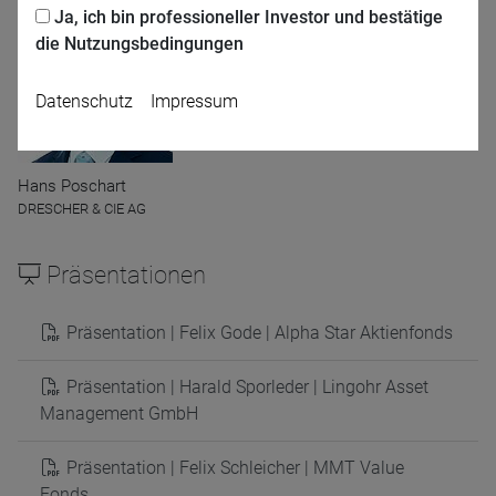
Ja, ich bin professioneller Investor und bestätige
die Nutzungsbedingungen
Datenschutz
Impressum
Hans Poschart
DRESCHER & CIE AG
Präsentationen
Name
CPref
Präsentation | Felix Gode | Alpha Star Aktienfonds
Anbieter
D&C
Zweck
Ablauf
1 Jahr
Präsentation | Harald Sporleder | Lingohr Asset
Management GmbH
Präsentation | Felix Schleicher | MMT Value
Fonds