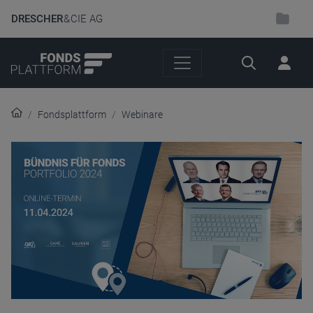
DRESCHER
& CIE AG
Suche
Fondsplattform
Webinare