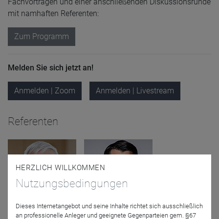
Fachvorträgen und einer anschließenden Diskussionsrunde
mit namhaften Referenten:
Zum Programm
Melden Sie sich jetzt an!
Anmelden | Zoom
Anmelden | Livestream
Referenten
HERZLICH WILLKOMMEN
Nutzungsbedingungen
Dieses Internetangebot und seine Inhalte richtet sich ausschließlich
an professionelle Anleger und geeignete Gegenparteien gem. §67
Dr. Ulrich Kaffarnik
Marcus Hüttinger