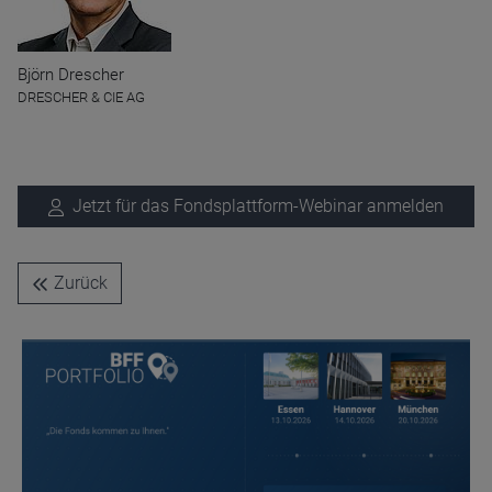
Björn Drescher
DRESCHER & CIE AG
Name
CPref
Anbieter
D&C
Zweck
Jetzt für das Fondsplattform-Webinar anmelden
Ablauf
1 Jahr
Zurück