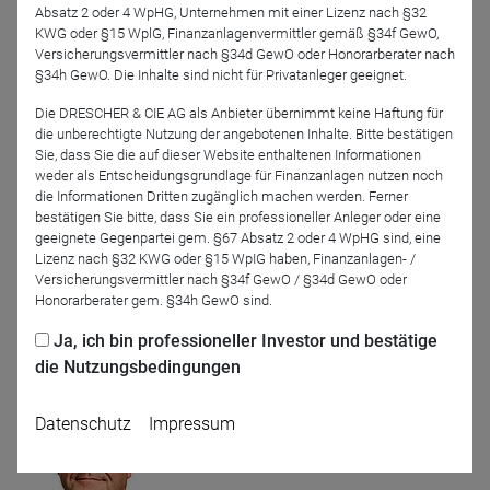
Absatz 2 oder 4 WpHG, Unternehmen mit einer Lizenz nach §32
DJE Kapital AG
GANÉ Investment-AG
KWG oder §15 WplG, Finanzanlagenvermittler gemäß §34f GewO,
Versicherungsvermittler nach §34d GewO oder Honorarberater nach
§34h GewO. Die Inhalte sind nicht für Privatanleger geeignet.
Die DRESCHER & CIE AG als Anbieter übernimmt keine Haftung für
die unberechtigte Nutzung der angebotenen Inhalte. Bitte bestätigen
Sie, dass Sie die auf dieser Website enthaltenen Informationen
weder als Entscheidungsgrundlage für Finanzanlagen nutzen noch
die Informationen Dritten zugänglich machen werden. Ferner
bestätigen Sie bitte, dass Sie ein professioneller Anleger oder eine
geeignete Gegenpartei gem. §67 Absatz 2 oder 4 WpHG sind, eine
Eckhard Sauren
Heiko Böhmer
Lizenz nach §32 KWG oder §15 WpIG haben, Finanzanlagen- /
Shareholder Value
Versicherungsvermittler nach §34f GewO / §34d GewO oder
Management AG
Honorarberater gem. §34h GewO sind.
Ja, ich bin professioneller Investor und bestätige
Moderation
die Nutzungsbedingungen
Datenschutz
Impressum