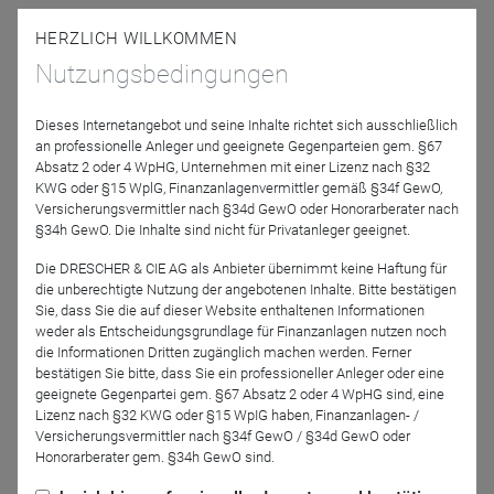
Lupus alpha Asset
HERZLICH WILLKOMMEN
Management AG
Nutzungsbedingungen
Dieses Internetangebot und seine Inhalte richtet sich ausschließlich
an professionelle Anleger und geeignete Gegenparteien gem. §67
Absatz 2 oder 4 WpHG, Unternehmen mit einer Lizenz nach §32
KWG oder §15 WplG, Finanzanlagenvermittler gemäß §34f GewO,
Versicherungsvermittler nach §34d GewO oder Honorarberater nach
§34h GewO. Die Inhalte sind nicht für Privatanleger geeignet.
Marc Schlamann
Marc Siebel
Die DRESCHER & CIE AG als Anbieter übernimmt keine Haftung für
M&G Luxembourg S.A.
Peacock Capital / in
die unberechtigte Nutzung der angebotenen Inhalte. Bitte bestätigen
Zusammenarbeit mit
Sie, dass Sie die auf dieser Website enthaltenen Informationen
Ampega Investment
weder als Entscheidungsgrundlage für Finanzanlagen nutzen noch
GmbH
die Informationen Dritten zugänglich machen werden. Ferner
bestätigen Sie bitte, dass Sie ein professioneller Anleger oder eine
geeignete Gegenpartei gem. §67 Absatz 2 oder 4 WpHG sind, eine
Moderation
Lizenz nach §32 KWG oder §15 WpIG haben, Finanzanlagen- /
Versicherungsvermittler nach §34f GewO / §34d GewO oder
Honorarberater gem. §34h GewO sind.