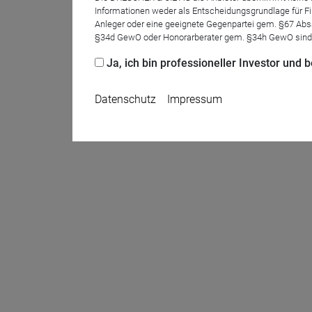
Informationen weder als Entscheidungsgrundlage für Fin
Anleger oder eine geeignete Gegenpartei gem. §67 Abs
§34d GewO oder Honorarberater gem. §34h GewO sind
Ja, ich bin professioneller Investor und
Datenschutz
Impressum
Name
CPref
Anbieter
D&C
Zweck
Ablauf
1 Jahr