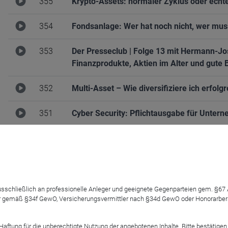
355
Krypto-Assets: normaler Zyklus oder echt
354
Fondsanlage: Wer hat noch nicht, wer mu
353
Der Presseclub | Folge 13 mit Hermann-Jo
Finanzprodukte, Aktien im Alter und gute 
352
Multi-Asset – Wie diversifiziere ich erfolg
351
Cyber Security: Pflichtausgabe für Unte
350
Offene vs. geschlossene Immobilienfonds:
349
Wie matchen Kunden und Berater in einer d
348
Nie wieder Baisse? Oder warum Risikomana
 ausschließlich an professionelle Anleger und geeignete Gegenparteien gem. §6
 gemäß §34f GewO, Versicherungsvermittler nach §34d GewO oder Honorarberate
347
Der Presseclub | Folge 12 mit Heike Schw
Falle und das Depot der Zukunft
tung für die unberechtigte Nutzung der angebotenen Inhalte. Bitte bestätigen 