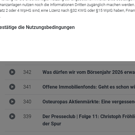
anzanlagen nutzen noch die Informationen Dritten zugänglich machen werden. Fe
atz 2 oder 4 WpHG sind, eine Lizenz nach §32 KWG oder §15 WpIG haben, Finan
346
Energiewende & Sachwerte – vom politisch
.
 bestätige die Nutzungsbedingungen
345
Business as (un-)usual: die Nachlese zu
344
Das Rennen um das Altersvorsorgedepot: S
343
Bundes-(fonds)republik Deutschland
342
Was dürfen wir vom Börsenjahr 2026 erwa
341
Offene Immobilienfonds: Geht es schon wi
340
Osteuropas Aktienmärkte: Eine vergessen
339
Der Presseclub | Folge 11: Christoph Frö
der Spur