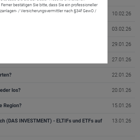
rner bestätigen Sie bitte, dass Sie ein professioneller
zanlagen- / Versicherungsvermittler nach §34f GewO /
en Großthema zur investierbaren Realität
10.02.26
m FONDS professionell KONGRESS 2026
03.02.26
pielregeln, Start und Teilnehmerfeld
29.01.26
27.01.26
rten?
22.01.26
eder los?
20.01.26
e Region?
15.01.26
hlich (DAS INVESTMENT) - ELTIFs und ETFs auf
13.01.26