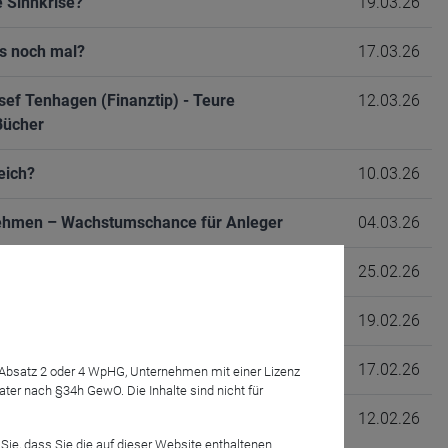
e Sinnkrise?
19.03.26
ss noch mal?
17.03.26
sef Tenhagen (Finanztip) - Teure
12.03.26
Bücher
reich?
10.03.26
rnehmen – Wachstumschance für Anleger
04.03.26
 Alles eine Frage der Verpackung
25.02.26
igitalen Welt?
19.02.26
gement noch nie so wichtig war wie jetzt.
17.02.26
7 Absatz 2 oder 4 WpHG, Unternehmen mit einer Lizenz
r nach §34h GewO. Die Inhalte sind nicht für
erdtfeger (WirtschaftsWoche): Die Tranchen-
12.02.26
Sie, dass Sie die auf dieser Website enthaltenen