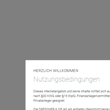
HERZLICH WILLKOMMEN
Nutzungsbedingungen
Dieses Internetangebot und seine Inhalte richtet sich
nach §32 KWG oder §15 WplG, Finanzanlagenvermittler
Privatanleger geeignet.
Die DRESCHER & CIE AG als Anbieter übernimmt keine Haf